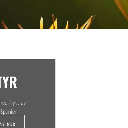
TYR
med flytt av
- Spanien
ÄS MER