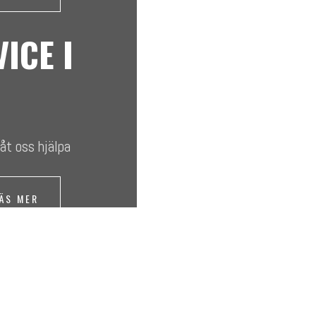
ICE I
Låt oss hjälpa
ÄS MER