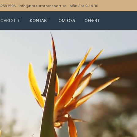
62593596
info@nnteurotransport.se
Mån-Fre 9-16.30
ÖVRIGT
KONTAKT
OM OSS
OFFERT