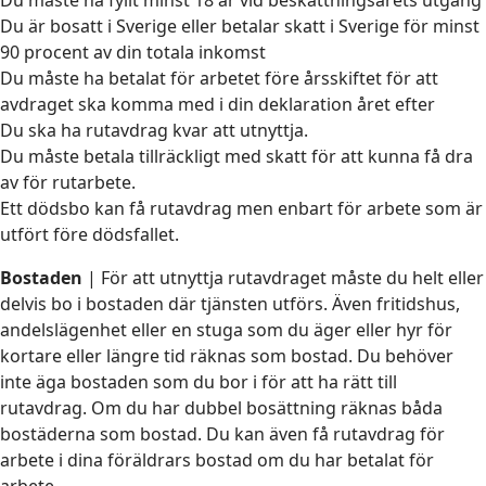
Du är bosatt i Sverige eller betalar skatt i Sverige för minst
90 procent av din totala inkomst
Du måste ha betalat för arbetet före årsskiftet för att
avdraget ska komma med i din deklaration året efter
Du ska ha rutavdrag kvar att utnyttja.
Du måste betala tillräckligt med skatt för att kunna få dra
av för rutarbete.
Ett dödsbo kan få rutavdrag men enbart för arbete som är
utfört före dödsfallet.
Bostaden
| För att utnyttja rutavdraget måste du helt eller
delvis bo i bostaden där tjänsten utförs. Även fritidshus,
andelslägenhet eller en stuga som du äger eller hyr för
kortare eller längre tid räknas som bostad. Du behöver
inte äga bostaden som du bor i för att ha rätt till
rutavdrag. Om du har dubbel bosättning räknas båda
bostäderna som bostad. Du kan även få rutavdrag för
arbete i dina föräldrars bostad om du har betalat för
arbete.