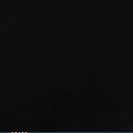
Information
DT Transport | Med oss kan du känna att dina ägodelar är i
trygga händer med erfaren personal. Vi har svensk-,
portugisisk-, och spansktalande personal.