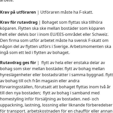
Krav på utföraren
| Utföraren måste ha F-skatt.
Krav för rutavdrag
| Bohaget som flyttas ska tillhöra
köparen. Flytten ska ske mellan bostäder som köparen
helt eller delvis bor i inom EU/EES-området eller Schweiz.
Den firma som utför arbetet måste ha svensk F-skatt om
någon del av flytten utförs i Sverige. Arbetsmomenten ska
ingå som ett led i flytten av bohaget.
Rutavdrag ges för
| flytt av hela eller enstaka delar av
bohag som sker mellan bostäder. flytt av bohag mellan
hyreslägenheter eller bostadsrätter i samma byggnad. flytt
av bohag till och från magasin eller andra
förvaringsställen, förutsatt att bohaget flyttas inom två år
till den nya bostaden; flytt av bohag i samband med
homestyling inför försäljning av bostaden. ned- och
uppackning, lastning, lossning eller liknande förberedelser
för transport. arbetskostnaden för en chaufför eller annan