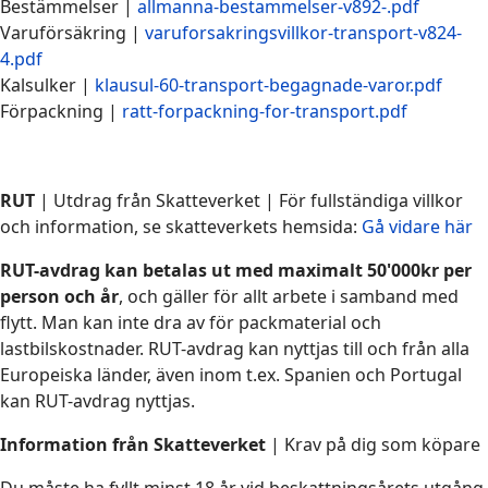
Bestämmelser |
allmanna-bestammelser-v892-.pdf
Varuförsäkring |
varuforsakringsvillkor-transport-v824-
4.pdf
Kalsulker |
klausul-60-transport-begagnade-varor.pdf
Förpackning |
ratt-forpackning-for-transport.pdf
RUT
| Utdrag från Skatteverket | För fullständiga villkor
och information, se skatteverkets hemsida:
Gå vidare här
RUT-avdrag kan betalas ut med maximalt 50'000kr per
person och år
, och gäller för allt arbete i samband med
flytt. Man kan inte dra av för packmaterial och
lastbilskostnader. RUT-avdrag kan nyttjas till och från alla
Europeiska länder, även inom t.ex. Spanien och Portugal
kan RUT-avdrag nyttjas.
Information från Skatteverket
| Krav på dig som köpare
Du måste ha fyllt minst 18 år vid beskattningsårets utgång