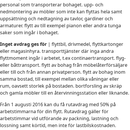
personal som transporterar bohaget. upp- och
nedmontering av möbler som inte kan flyttas hela samt
uppsättning och nedtagning av tavlor, gardiner och
armaturer. flytt av till exempel pianon eller andra tunga
saker som ingår i bohaget.
Inget avdrag ges för
| flyttbil, drivmedel, flyttkartonger
eller magasinhyra. transporttjänster där inga andra
flyttmoment ingår i arbetet, t.ex continaertransport. flyg-
eller båttransport. flytt av bohag från möbelåterförsäljare
eller till och från annan privatperson. flytt av bohag inom
samma bostad, till exempel mellan olika våningar eller
rum, oavsett storlek på bostaden. bortforsling av skräp
och gamla möbler till en återvinningsstation eller liknande.
Från 1 augusti 2016 kan du få rutavdrag med 50% på
arbetstimmarna för din flytt. Rutavdrag gäller för
arbetstimmar vid utförande av packning, lastning och
lossning samt körtid, men inte för lastbilskostnaden.